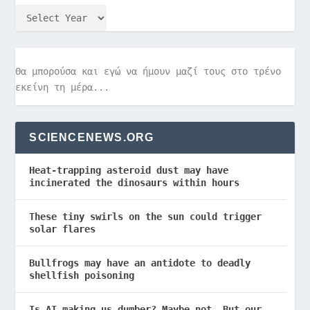
Θα μπορούσα και εγώ να ήμουν μαζί τους στο τρένο
εκείνη τη μέρα...
SCIENCENEWS.ORG
Heat-trapping asteroid dust may have
incinerated the dinosaurs within hours
These tiny swirls on the sun could trigger
solar flares
Bullfrogs may have an antidote to deadly
shellfish poisoning
Is AI making us dumber? Maybe not. But our