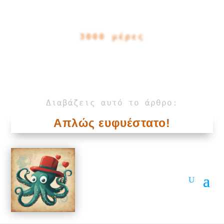
3000 μέρες
Διαβάζεις αυτό το άρθρο:
Απλώς ευφυέστατο!