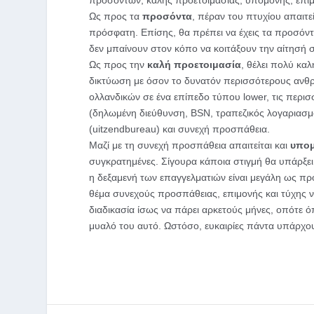
προσόντων, καλής προετοιμασίας, υπομονής, επιμ
Ως προς τα
προσόντα
, πέραν του πτυχίου απαιτε
πρόσφατη. Επίσης, θα πρέπει να έχεις τα προσόντ
δεν μπαίνουν στον κόπο να κοιτάξουν την αίτησή 
Ως προς την
καλή προετοιμασία
, θέλει πολύ κα
δικτύωση με όσον το δυνατόν περισσότερους ανθρ
ολλανδικών σε ένα επίπεδο τύπου lower, τις περι
(δηλωμένη διεύθυνση, BSN, τραπεζικός λογαριασμ
(uitzendbureau) και συνεχή προσπάθεια.
Μαζί με τη συνεχή προσπάθεια απαιτείται και
υπομ
συγκρατημένες. Σίγουρα κάποια στιγμή θα υπάρξει
η δεξαμενή των επαγγελματιών είναι μεγάλη ως προς
θέμα συνεχούς προσπάθειας, επιμονής και τύχης 
διαδικασία ίσως να πάρει αρκετούς μήνες, οπότε όπ
μυαλό του αυτό. Ωστόσο, ευκαιρίες πάντα υπάρχουν