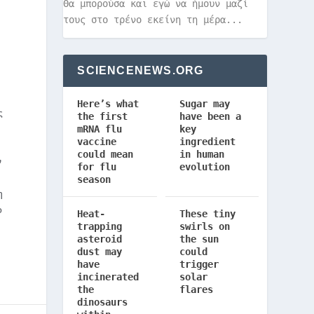
Θα μπορούσα και εγώ να ήμουν μαζί
τους στο τρένο εκείνη τη μέρα...
SCIENCENEWS.ORG
Here’s what
Sugar may
ς
the first
have been a
mRNA flu
key
vaccine
ingredient
could mean
in human
ν
for flu
evolution
season
η
ο
Heat-
These tiny
trapping
swirls on
asteroid
the sun
dust may
could
have
trigger
incinerated
solar
the
flares
dinosaurs