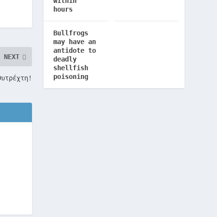
within
hours
Bullfrogs
may have an
antidote to
NEXT
deadly
shellfish
poisoning
Ουτρέχτη!