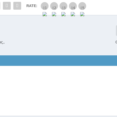
RATE:
ας,