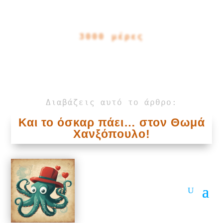
3000 μέρες
Διαβάζεις αυτό το άρθρο:
Και το όσκαρ πάει… στον Θωμά
Χανξόπουλο!