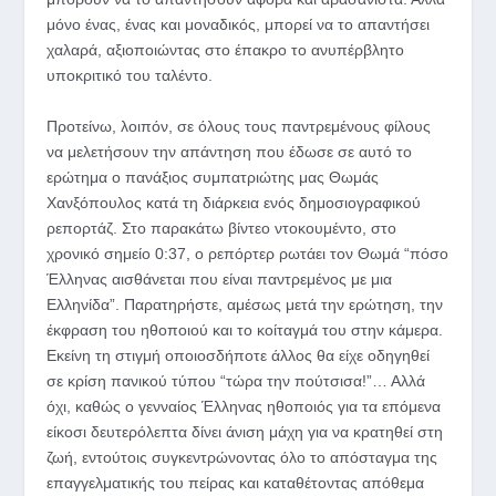
μόνο ένας, ένας και μοναδικός, μπορεί να το απαντήσει
χαλαρά, αξιοποιώντας στο έπακρο το ανυπέρβλητο
υποκριτικό του ταλέντο.
Προτείνω, λοιπόν, σε όλους τους παντρεμένους φίλους
να μελετήσουν την απάντηση που έδωσε σε αυτό το
ερώτημα ο πανάξιος συμπατριώτης μας Θωμάς
Χανξόπουλος κατά τη διάρκεια ενός δημοσιογραφικού
ρεπορτάζ. Στο παρακάτω βίντεο ντοκουμέντο, στο
χρονικό σημείο 0:37, ο ρεπόρτερ ρωτάει τον Θωμά “πόσο
Έλληνας αισθάνεται που είναι παντρεμένος με μια
Ελληνίδα”. Παρατηρήστε, αμέσως μετά την ερώτηση, την
έκφραση του ηθοποιού και το κοίταγμά του στην κάμερα.
Εκείνη τη στιγμή οποιοσδήποτε άλλος θα είχε οδηγηθεί
σε κρίση πανικού τύπου “τώρα την πούτσισα!”… Αλλά
όχι, καθώς ο γενναίος Έλληνας ηθοποιός για τα επόμενα
είκοσι δευτερόλεπτα δίνει άνιση μάχη για να κρατηθεί στη
ζωή, εντούτοις συγκεντρώνοντας όλο το απόσταγμα της
επαγγελματικής του πείρας και καταθέτοντας απόθεμα