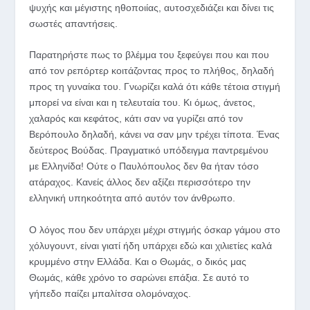
ψυχής και μέγιστης ηθοποιίας, αυτοσχεδιάζει και δίνει τις
σωστές απαντήσεις.
Παρατηρήστε πως το βλέμμα του ξεφεύγει που και που
από τον ρεπόρτερ κοιτάζοντας προς το πλήθος, δηλαδή
προς τη γυναίκα του. Γνωρίζει καλά ότι κάθε τέτοια στιγμή
μπορεί να είναι και η τελευταία του. Κι όμως, άνετος,
χαλαρός και κεφάτος, κάτι σαν να γυρίζει από τον
Βερόπουλο δηλαδή, κάνει να σαν μην τρέχει τίποτα. Ένας
δεύτερος Βούδας. Πραγματικό υπόδειγμα παντρεμένου
με Ελληνίδα! Ούτε ο Παυλόπουλος δεν θα ήταν τόσο
ατάραχος. Κανείς άλλος δεν αξίζει περισσότερο την
ελληνική υπηκοότητα από αυτόν τον άνθρωπο.
Ο λόγος που δεν υπάρχει μέχρι στιγμής όσκαρ γάμου στο
χόλυγουντ, είναι γιατί ήδη υπάρχει εδώ και χιλιετίες καλά
κρυμμένο στην Ελλάδα. Και ο Θωμάς, ο δικός μας
Θωμάς, κάθε χρόνο το σαρώνει επάξια. Σε αυτό το
γήπεδο παίζει μπαλίτσα ολομόναχος.