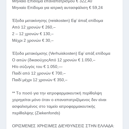
Μηνιαίο Επίδομα επαναπατρισμού € 322,40
Μηνιαίο Επίδομα για ιατρική αυτασφάλιση € 59,24
Έξοδα μετακίνησης (reiskosten) Εφ’ άπαξ επίδομα
Από 12 χρονών € 260,–
2 – 12 χρονών € 130,–
Μέχρι 2 χρονών € 30,–
Έξοδα μετακόμισης (Verhuiskosten) Εφ’ απάξ επίδομα
Ο αιτών (δικαιούχοςΑπό 12 χρονών € 1.050,–
Η/ο σύζυγός του € 1.050,—
Παιδί από 12 χρονών € 700,–
Παιδί μέχρι 12 χρονών € 350,–
** Tο ποσό για την ιατροφαρμακευτική περίθαλψη
χορηγείται μόνο όταν ο επαναπατριζόμενος δεν είναι
ασφαλισμένος στο ταμείο ιατροφαρμακευτικής
περίθαλψης (Ziekenfonds)
ΟΡΙΣΜΕΝΕΣ ΧΡΗΣΙΜΕΣ ΔΙΕΥΘΥΝΣΕΙΣ ΣΤΗΝ ΕΛΛΑΔΑ: