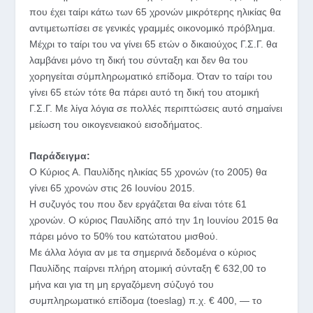
που έχει ταίρι κάτω των 65 χρονών μικρότερης ηλικίας θα
αντιμετωπίσει σε γενικές γραμμές οικονομικό πρόβλημα.
Μέχρι το ταίρι του να γίνει 65 ετών ο δικαιούχος Γ.Σ.Γ. θα
λαμβάνει μόνο τη δική του σύνταξη και δεν θα του
χορηγείται σύμπληρωματικό επίδομα. Όταν το ταίρι του
γίνει 65 ετών τότε θα πάρει αυτό τη δική του ατομική
Γ.Σ.Γ. Με λίγα λόγια σε πολλές περιπτώσεις αυτό σημαίνει
μείωση του οικογενειακού εισοδήματος.
Παράδειγμα:
O Κύριος Α. Παυλίδης ηλικίας 55 χρονών (το 2005) θα
γίνει 65 χρονών στις 26 Ιουνίου 2015.
Η συζυγός του που δεν εργάζεται θα είναι τότε 61
χρονών. Ο κύριος Παυλίδης από την 1η Ιουνίου 2015 θα
πάρει μόνο το 50% του κατώτατου μισθού.
Με άλλα λόγια αν με τα σημερινά δεδομένα ο κύριος
Παυλίδης παίρνει πλήρη ατομική σύνταξη € 632,00 το
μήνα και για τη μη εργαζόμενη σύζυγό του
συμπληρωματικό επίδομα (toeslag) π.χ. € 400, — το