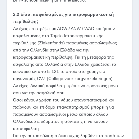
BPF- schoonmaak η BPF metalectro.
2.2 Είσαι ασφαλισμένος για ιατροφαρμακευτική
περίθαλψη;
Αν έχεις επιστρέψει με AOW / ANW / WAO και ήσουν
ασφαλισμένος στο Ταμείο Ιατροφαρμακευτικής
περίθαλψης (Ziekenfonds) παραμένεις ασφαλισμένος
από την Ολλανδία στην Ελλάδα για την
ιατροφαρμακευτική περίθαλψη. Για τη μεταφορά της
ασφάλισης από Ολλανδία στην Ελλάδα χρειάζεσαι το
κοινοτικό έντυπο Ε-121 το οποίο στο χορηγεί ο
οργανισμός CVZ (College voor zorgverzekeringen)
Αν είχες ιδιωτική ασφάλιση πρέπει να φροντίσεις μόνο
σου για την ασφάλισή σου.
Όσοι κάνουν χρήση του νόμου επαναπατρισμού και
παίρνουν και επίδομα επαναπατρισμού μπορεί ή να
παραμείνουν ασφαλισμένοι μέσω κάποιου άλλου
Ολλανδικού επιδόματος ή σύνταξης ή να κάνουν
αυτασφάλιση.
Για την αυτασφάλιση ο δικαιούχος λαμβάνει το ποσό των