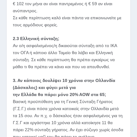
€ 102 τον μήνα αν είναι παντρεμένος ή € 59 αν είναι
ανύπαντρος.
Σε κάθε περίπτωση καλό είναι πάντα να επικοινωνείτε με
τους αρμόδιους φορείς.
2.3 Ελληνική σύνταξη;
Aν ο/η ασφαλισμένος/η δικαιούται σύνταξη από το ΙΚΑ
τον ΟΓΑ ή κάποιο άλλο Ταμείο θα λάβει και Ελληνική
σύνταξη. Σε κάθε περίιπτωση θα πρέπει εγκαίρως να
μάθει τι θα πρέπει να κάνει και που να απευθυνθεί.
3. Αν κάποιος δουλέψει 10 χρόνια στην Ολλανδία
(Δάσκαλος) και φύγει μετά για
την Ελλάδα θα πάρει μόνο 20% ΑΟW στα 65;
Βασική προϋπόθεση για τη Γενική Σύνταξη Γήρατος
(Γ.Σ.Γ.) είναι πόσα χρόνια κατοικείς στην Ολλανδία μετά
τα 15 σου. Αν π.χ. ο δάσκαλος ήταν ασφαλισμένος για τη
Γ.Σ.Γ και εργάστηκε 10 χρόνια αλλά κατοίκησε 11 θα
πάρει 22% σύνταξη γήρατος. Αν έχει σύζυγο χωρίς έσοδα
που κατοικεί μαζί του θα πάρει το ανάλογο