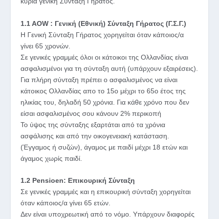
κύρια γενική Σύνταξη Γήρατος.
1.1 AOW : Γενική (Εθνική) Σύνταξη Γήρατος (Γ.Σ.Γ.)
Η Γενική Σύνταξη Γήρατος χορηγείται όταν κάποιος/α
γίνει 65 χρονών.
Σε γενικές γραμμές όλοι οι κάτοικοι της Ολλανδίας είναι
ασφαλισμένοι για τη σύνταξη αυτή (υπάρχουν εξαιρέσεις).
Για πλήρη σύνταξη πρέπει ο ασφαλισμένος να είναι
κάτοικος Ολλανδίας απο το 15ο μέχρι το 65ο έτος της
ηλικίας του, δηλαδή 50 χρόνια. Για κάθε χρόνο που δεν
είσαι ασφαλισμένος σου κάνουν 2% περικοπή
Το ύψος της σύνταξης εξαρτάται από τα χρόνια
ασφάλισης και από την οικογενειακή κατάσταση.
(Έγγαμος ή συζών), άγαμος με παιδί μέχρι 18 ετών και
άγαμος χωρίς παιδί.
1.2 Pensioen: Επικουρική Σύνταξη
Σε γενικές γραμμές και η επικουρική σύνταξη χορηγείται
όταν κάποιος/α γίνει 65 ετών.
Δεν είναι υποχρεωτική από το νόμο. Υπάρχουν διαφορές