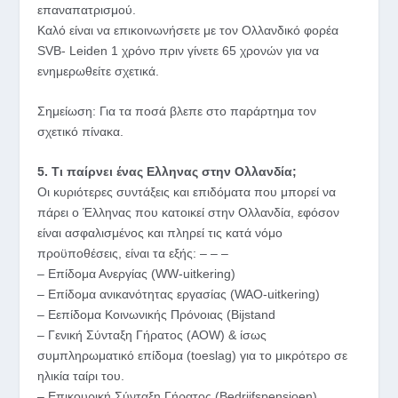
επαναπατρισμού.
Καλό είναι να επικοινωνήσετε με τον Ολλανδικό φορέα
SVB- Leiden 1 χρόνο πριν γίνετε 65 χρονών για να
ενημερωθείτε σχετικά.
Σημείωση: Για τα ποσά βλεπε στο παράρτημα τον
σχετικό πίνακα.
5. Τι παίρνει ένας Ελληνας στην Ολλανδία;
Oι κυριότερες συντάξεις και επιδόματα που μπορεί να
πάρει ο Έλληνας που κατοικεί στην Ολλανδία, εφόσον
είναι ασφαλισμένος και πληρεί τις κατά νόμο
προϋποθέσεις, είναι τα εξής: – – –
– Επίδομα Ανεργίας (WW-uitkering)
– Eπίδομα ανικανότητας εργασίας (WAO-uitkering)
– Eεπίδομα Κοινωνικής Πρόνοιας (Bijstand
– Γενική Σύνταξη Γήρατος (ΑΟW) & ίσως
συμπληρωματικό επίδομα (toeslag) για το μικρότερο σε
ηλικία ταίρι του.
– Eπικουρική Σύνταξη Γήρατος (Bedrijfspensioen)