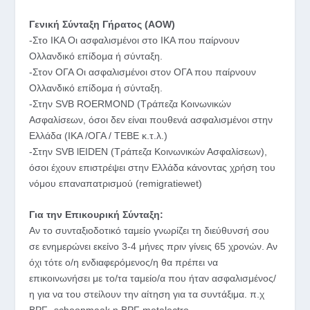
Γενική Σύνταξη Γήρατος (ΑΟW)
-Στο ΙΚΑ Οι ασφαλισμένοι στο ΙΚΑ που παίρνουν
Ολλανδικό επίδομα ή σύνταξη.
-Στον ΟΓΑ Οι ασφαλισμένοι στον ΟΓΑ που παίρνουν
Ολλανδικό επίδομα ή σύνταξη.
-Στην SVB ROERMOND (Τράπεζα Κοινωνικών
Ασφαλίσεων, όσοι δεν είναι πουθενά ασφαλισμένοι στην
Ελλάδα (ΙΚΑ /ΟΓΑ / ΤΕΒΕ κ.τ.λ.)
-Στην SVB lEIDEN (Τράπεζα Κοινωνικών Ασφαλίσεων),
όσοι έχουν επιστρέψει στην Ελλάδα κάνοντας χρήση του
νόμου επαναπατρισμού (remigratiewet)
Για την Επικουρική Σύνταξη:
Aν το συνταξιοδοτικό ταμείο γνωρίζει τη διεύθυνσή σου
σε ενημερώνει εκείνο 3-4 μήνες πριν γίνεις 65 χρονών. Αν
όχι τότε ο/η ενδιαφερόμενος/η θα πρέπει να
επικοινωνήσει με το/τα ταμείο/α που ήταν ασφαλισμένος/
η για να του στείλουν την αίτηση για τα συντάξιμα. π.χ