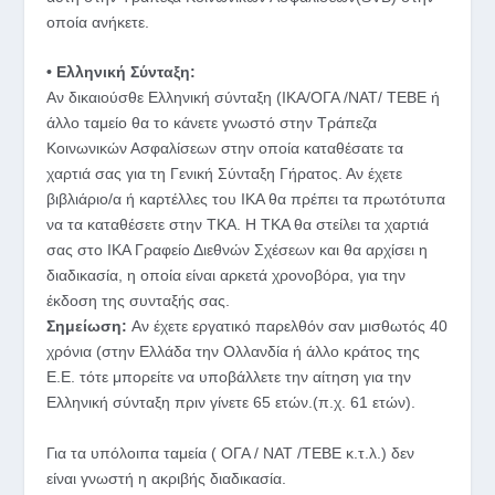
οποία ανήκετε.
• Ελληνική Σύνταξη:
Aν δικαιούσθε Ελληνική σύνταξη (ΙΚΑ/ΟΓΑ /ΝΑΤ/ ΤΕΒΕ ή
άλλο ταμείο θα το κάνετε γνωστό στην Τράπεζα
Κοινωνικών Ασφαλίσεων στην οποία καταθέσατε τα
χαρτιά σας για τη Γενική Σύνταξη Γήρατος. Αν έχετε
βιβλιάριο/α ή καρτέλλες του ΙΚΑ θα πρέπει τα πρωτότυπα
να τα καταθέσετε στην ΤΚΑ. Η ΤΚΑ θα στείλει τα χαρτιά
σας στο ΙΚΑ Γραφείο Διεθνών Σχέσεων και θα αρχίσει η
διαδικασία, η οποία είναι αρκετά χρονοβόρα, για την
έκδοση της συνταξής σας.
Σημείωση:
Αν έχετε εργατικό παρελθόν σαν μισθωτός 40
χρόνια (στην Ελλάδα την Ολλανδία ή άλλο κράτος της
Ε.Ε. τότε μπορείτε να υποβάλλετε την αίτηση για την
Ελληνική σύνταξη πριν γίνετε 65 ετών.(π.χ. 61 ετών).
Για τα υπόλοιπα ταμεία ( ΟΓΑ / ΝΑΤ /ΤΕΒΕ κ.τ.λ.) δεν
είναι γνωστή η ακριβής διαδικασία.