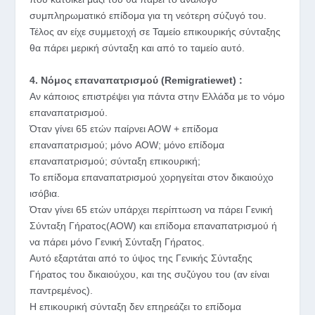
συμπληρωματικό επίδομα για τη νεότερη σύζυγό του.
Τέλος αν είχε συμμετοχή σε Ταμείο επικουρικής σύνταξης
θα πάρει μερική σύνταξη και από το ταμείο αυτό.
4. Nόμος επαναπατρισμού (Remigratiewet) :
Αν κάποιος επιστρέψει για πάντα στην Ελλάδα με το νόμο
επαναπατρισμού.
Όταν γίνει 65 ετών παίρνει ΑΟW + επίδομα
επαναπατρισμού; μόνο AOW; μόνο επίδομα
επαναπατρισμού; σύνταξη επικουρική;
Το επίδομα επαναπατρισμού χορηγείται στον δικαιούχο
ισόβια.
Όταν γίνει 65 ετών υπάρχει περίπτωση να πάρει Γενική
Σύνταξη Γήρατος(AOW) και επίδομα επαναπατρισμού ή
να πάρει μόνο Γενική Σύνταξη Γήρατος.
Αυτό εξαρτάται από το ύψος της Γενικής Σύνταξης
Γήρατος του δικαιούχου, και της συζύγου του (αν είναι
παντρεμένος).
Η επικουρική σύνταξη δεν επηρεάζει το επίδομα