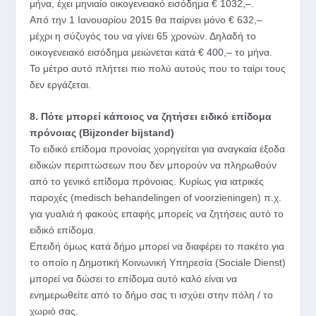
μήνα, έχει μηνιαίο οικογενειακό εισόδημα € 1032,–.
Από την 1 Ιανουαρίου 2015 θα παίρνει μόνο € 632,–
μέχρι η σύζυγός του να γίνει 65 χρονών. Δηλαδή το
οικογενειακό εισόδημα μειώνεται κατά € 400,– το μήνα.
Το μέτρο αυτό πλήττει πιο πολύ αυτούς που το ταίρι τους
δεν εργάζεται.
8. Πότε μπορεί κάποιος να ζητήσει ειδικό επίδομα
πρόνοιας (Bijzonder bijstand)
Το ειδικό επίδομα προνοίας χορηγείται για αναγκαία έξοδα
ειδικών περιπτώσεων που δεν μπορούν να πληρωθούν
από το γενικό επίδομα πρόνοιας. Κυρίως για ιατρικές
παροχές (medisch behandelingen of voorzieningen) π.χ.
για γυαλιά ή φακούς επαφής μπορείς να ζητήσεις αυτό το
ειδικό επίδομα.
Επειδή όμως κατά δήμο μπορεί να διαφέρει το πακέτο για
το οποίο η Δημοτική Κοινωνική Υπηρεσία (Sociale Dienst)
μπορεί να δώσει το επίδομα αυτό καλό είναι να
ενημερωθείτε από το δήμο σας τι ισχύει στην πόλη / το
χωριό σας.