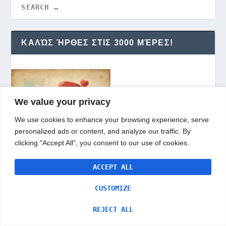
ΚΑΛΏΣ ΉΡΘΕΣ ΣΤΙΣ 3000 ΜΈΡΕΣ!
We value your privacy
We use cookies to enhance your browsing experience, serve
personalized ads or content, and analyze our traffic. By
clicking "Accept All", you consent to our use of cookies.
ACCEPT ALL
Είμαι ο Σωκράτης Κουρτσίδης και αυτό είναι το προσωπικό μου blog.
CUSTOMIZE
Το ιστολόγιο αυτό ξεκίνησε το 2008 από τη Θεσσαλονίκη, ταξίδεψε
στην Ολλανδία και κατέληξε τελικά μόνιμα στο Ντίσελντορφ της
REJECT ALL
Γερμανίας. Η πρώτη πλατφόρμα ήταν το blogger της Google. Σήμερα
το ιστολόγιο είναι χτισμένο στο WordPress. Πού και πού γράφω