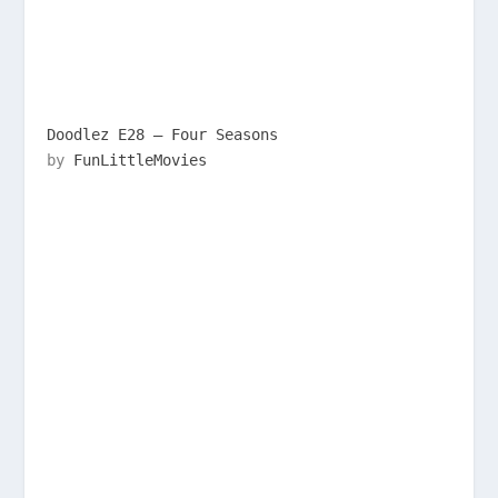
Doodlez E28 – Four Seasons
by
FunLittleMovies