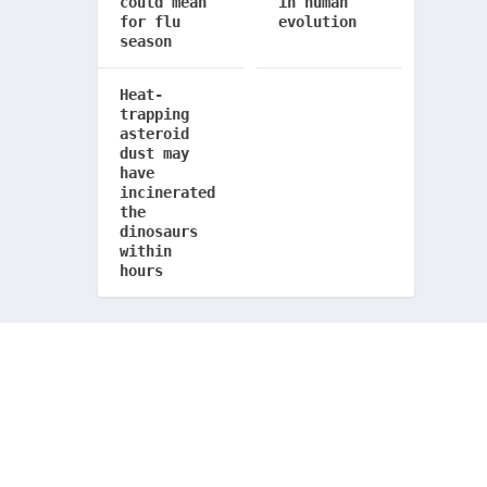
could mean
in human
for flu
evolution
season
Heat-
trapping
asteroid
dust may
have
incinerated
the
dinosaurs
within
hours