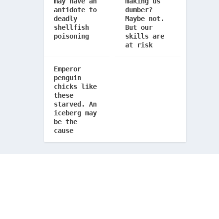
may have an
making us
antidote to
dumber?
deadly
Maybe not.
shellfish
But our
poisoning
skills are
at risk
Emperor
penguin
chicks like
these
starved. An
iceberg may
be the
cause