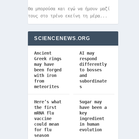
Θα μπορούσα και εγώ να ήμουν μαζί
τους στο τρένο εκείνη τη μέρα...
SCIENCENEWS.ORG
Ancient
AI may
Greek rings
respond
may have
differently
been forged
to bosses
with iron
and
from
subordinate
meteorites
s
Here’s what
Sugar may
the first
have been a
mRNA flu
key
vaccine
ingredient
could mean
in human
for flu
evolution
season