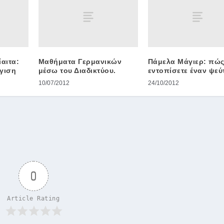
ίαιτα:
Μαθήματα Γερμανικών
Πάμελα Μάγιερ: πώς
γιση
μέσω του Διαδικτύου.
εντοπίσετε έναν ψεύ
10/07/2012
24/10/2012
0
Article Rating