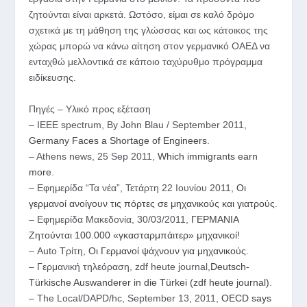
ζητούνται είναι αρκετά. Ωστόσο, είμαι σε καλό δρόμο
σχετικά με τη μάθηση της γλώσσας και ως κάτοικος της
χώρας μπορώ να κάνω αίτηση στον γερμανικό ΟΑΕΔ να
ενταχθώ μελλοντικά σε κάποιο ταχύρυθμο πρόγραμμα
ειδίκευσης.
Πηγές – Υλικό προς εξέταση
– IEEE spectrum, By John Blau / September 2011,
Germany Faces a Shortage of Engineers
.
– Athens news, 25 Sep 2011,
Which immigrants earn
more
.
– Εφημερίδα “Τα νέα”, Τετάρτη 22 Ιουνίου 2011,
Οι
γερμανοί ανοίγουν τις πόρτες σε μηχανικούς και γιατρούς
.
– Εφημερίδα Μακεδονία, 30/03/2011,
ΓΕΡΜΑΝΙΑ
Ζητούνται 100.000 «γκασταρμπάιτερ» μηχανικοί!
– Auto Τρίτη,
Οι Γερμανοί ψάχνουν για μηχανικούς
.
– Γερμανική τηλεόραση, zdf heute journal,
Deutsch-
Türkische Auswanderer in die Türkei (zdf heute journal)
.
– The Local/DAPD/hc, September 13, 2011,
OECD says