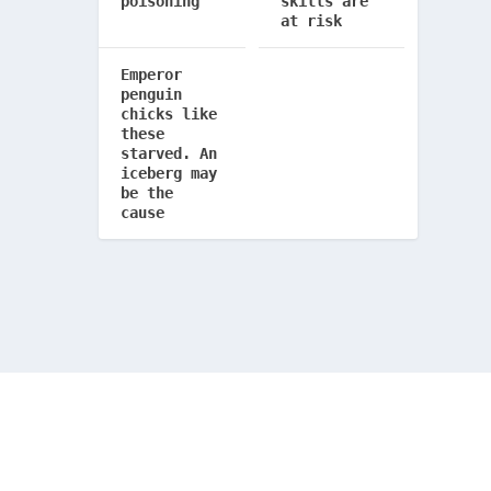
poisoning
skills are
at risk
Emperor
penguin
chicks like
these
starved. An
iceberg may
be the
cause