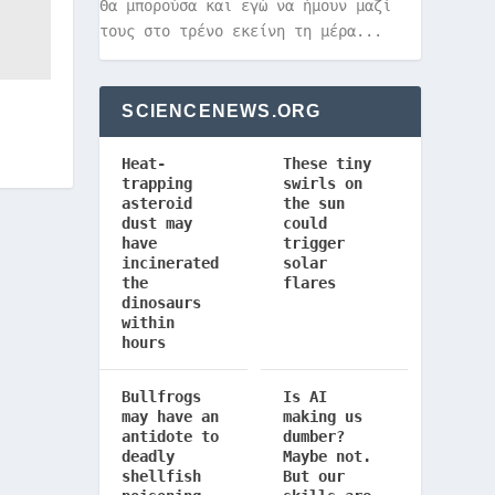
Θα μπορούσα και εγώ να ήμουν μαζί
τους στο τρένο εκείνη τη μέρα...
SCIENCENEWS.ORG
Heat-
These tiny
trapping
swirls on
asteroid
the sun
dust may
could
have
trigger
incinerated
solar
the
flares
dinosaurs
within
hours
Bullfrogs
Is AI
may have an
making us
antidote to
dumber?
deadly
Maybe not.
shellfish
But our