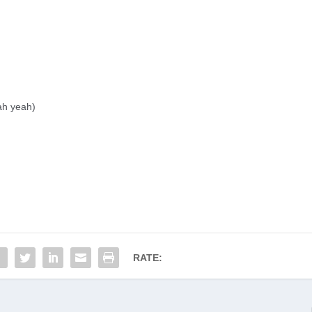
ah yeah)
RATE: