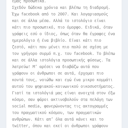
εμάς προσωπικά.
Σχεδόν δώδεκα χρόνια και βλέπω τη διαδρομή.
Έχω facebook από το 2007. Και λογαριασμούς
και σε άλλα μέσα. Αλλά το ιστολόγιο είναι
κάτι πιο προσωπικό, πιο όμορφο. Ειδικά, όταν
γράφεις εσύ ο ίδιος, όπως όταν θα έγραφες ένα
ημερολόγιο ή ένα βιβλίο. Είναι κάτι πιο
ζεστό, κάτι που μένει πιο πολύ σε σχέση με
τον γρήγορο συρμό π.χ. του facebook. Το βλέπω
και σε άλλα ιστολόγια προσωπικής φύσεως. Τα
λατρεύω! Μ’ αρέσει να διαβάζω αυτά που
γράφουν οι άνθρωποι σε αυτά, έρχομαι πιο
κοντά τους, νοιώθω και εγώ ένα μικρο κομμάτι
αυτού του ψηφιακού-κοινωνικού οικοσυστήματος.
Γιατί τα ιστολόγιά μας είναι ανοιχτά στον έξω
κόσμο, σαν φάροι ακτινοβολούν στα πελάγη των
social media, φανερώνοντας τις ακτογραμμές
του πραγματικού κόσμου, των πραγματικών
ανθρώπων. Κάτι απ’ όλα αυτά κάνει και το
twitter, όπου και εκεί οι άνθρωποι γράφουν