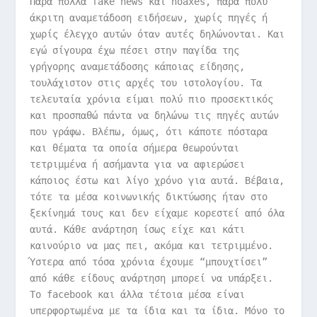
Πάρα πολλά fake news και hoaxes, πάρα πολύ
άκριτη αναμετάδοση ειδήσεων, χωρίς πηγές ή
χωρίς έλεγχο αυτών όταν αυτές δηλώνονται. Και
εγώ σίγουρα έχω πέσει στην παγίδα της
γρήγορης αναμετάδοσης κάποιας είδησης,
τουλάχιστον στις αρχές του ιστολογίου. Τα
τελευταία χρόνια είμαι πολύ πιο προσεκτικός
και προσπαθώ πάντα να δηλώνω τις πηγές αυτών
που γράφω. Βλέπω, όμως, ότι κάποτε πόσταρα
και θέματα τα οποία σήμερα θεωρούνται
τετριμμένα ή ασήμαντα για να αφιερώσει
κάποιος έστω και λίγο χρόνο για αυτά. Βέβαια,
τότε τα μέσα κοινωνικής δικτύωσης ήταν στο
ξεκίνημά τους και δεν είχαμε κορεστεί από όλα
αυτά. Κάθε ανάρτηση ίσως είχε και κάτι
καινούριο να μας πει, ακόμα και τετριμμένο.
Ύστερα από τόσα χρόνια έχουμε “μπουχτίσει”
από κάθε είδους ανάρτηση μπορεί να υπάρξει.
Το facebook και άλλα τέτοια μέσα είναι
υπερφορτωμένα με τα ίδια και τα ίδια. Μόνο το