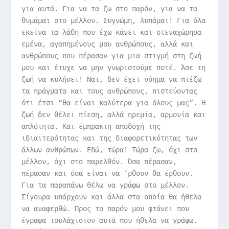
για αυτά. Για να τα ζω στο παρόν, για να τα
θυμάμαι στο μέλλον.
Συγνώμη, λυπάμαι!
Για όλα
εκείνα τα λάθη που έχω κάνει και στεναχώρησα
εμένα, αγαπημένους μου ανθρώπους, αλλά και
ανθρώπους που πέρασαν για μια στιγμή στη ζωή
μου και έτυχε να μην γνωριστούμε ποτέ.
Άσε τη
ζωή να κυλήσει!
Ναι, δεν έχει νόημα να πιέζω
τα πράγματα και τους ανθρώπους, πιστεύοντας
ότι έτσι “θα είναι καλύτερα για όλους μας”. Η
ζωή δεν θέλει πίεση, αλλά ηρεμία, αρμονία και
απλότητα. Και έμπρακτη αποδοχή της
ιδιαιτερότητας και της διαφορετικότητας των
άλλων ανθρώπων.
Εδώ, τώρα!
Τώρα ζω, όχι στο
μέλλον, όχι στο παρελθόν. Όσα πέρασαν,
πέρασαν και όσα είναι να ‘ρθουν θα έρθουν.
Για τα παραπάνω θέλω να γράφω στο μέλλον.
Σίγουρα υπάρχουν και άλλα στα οποία θα ήθελα
να αναφερθώ. Προς το παρόν μου φτάνει που
έγραψα τουλάχιστον αυτά που ήθελα να γράψω.