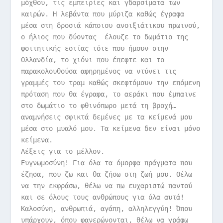
μόχθου, τις εμπειρίες και γδαρσίματα των
καιρών. Η λεβάντα που μύριζα καθώς έγραφα
μέσα στη δροσιά κάποιου ανοιξιάτικου πρωινού,
ο ήλιος που δύοντας έλουζε το δωμάτιο της
φοιτητικής εστίας τότε που ήμουν στην
Ολλανδία, το χιόνι που έπεφτε και το
παρακολουθούσα αφηρημένος να ντύνει τις
γραμμές του τραμ καθώς σκεφτόμουν την επόμενη
πρόταση που θα έγραφα, το αεράκι που έμπαινε
στο δωμάτιο το φθινόπωρο μετά τη βροχή…
αναμνήσεις σφικτά δεμένες με τα κείμενά μου
μέσα στο μυαλό μου. Τα κείμενα δεν είναι μόνο
κείμενα.
Λέξεις για το μέλλον.
Ευγνωμοσύνη!
Για όλα τα όμορφα πράγματα που
έζησα, που ζω και θα ζήσω στη ζωή μου. Θέλω
να την εκφράσω, θέλω να πω ευχαριστώ παντού
και σε όλους τους ανθρώπους για όλα αυτά!
Καλοσύνη, ανθρωπιά, αγάπη, αλληλεγγύη!
Όπου
υπάρχουν, όπου φανερώνονται, θέλω να γράφω