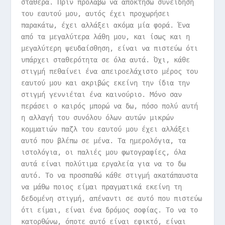
σταθερά. Πριν προλάβω να αποκτήσω συνείδηση
του εαυτού μου, αυτός έχει προχωρήσει
παρακάτω, έχει αλλάξει ακόμα μία φορά. Ένα
από τα μεγαλύτερα λάθη μου, και ίσως και η
μεγαλύτερη ψευδαίσθηση, είναι να πιστεύω ότι
υπάρχει σταθερότητα σε όλα αυτά. Όχι, κάθε
στιγμή πεθαίνει ένα απειροελάχιστο μέρος του
εαυτού μου και ακριβώς εκείνη την ίδια την
στιγμή γεννιέται ένα καινούριο. Μόνο σαν
περάσει ο καιρός μπορώ να δω, πόσο πολύ αυτή
η αλλαγή του συνόλου όλων αυτών μικρών
κομματιών παζλ του εαυτού μου έχει αλλάξει
αυτό που βλέπω σε μένα. Τα ημερολόγια, τα
ιστολόγια, οι παλιές μου φωτογραφίες, όλα
αυτά είναι πολύτιμα εργαλεία για να το δω
αυτό. Το να προσπαθώ κάθε στιγμή ακατάπαυστα
να μάθω ποιος είμαι πραγματικά εκείνη τη
δεδομένη στιγμή, απέναντι σε αυτό που πιστεύω
ότι είμαι, είναι ένα δρόμος σοφίας. Το να το
κατορθώνω, όποτε αυτό είναι εφικτό, είναι