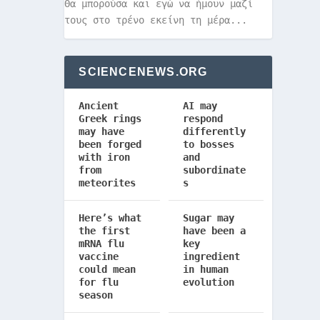
Θα μπορούσα και εγώ να ήμουν μαζί
τους στο τρένο εκείνη τη μέρα...
SCIENCENEWS.ORG
Ancient
AI may
Greek rings
respond
may have
differently
been forged
to bosses
with iron
and
from
subordinate
meteorites
s
Here’s what
Sugar may
the first
have been a
mRNA flu
key
vaccine
ingredient
could mean
in human
for flu
evolution
season