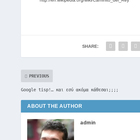
http://en.wikipedia.org/wiki/Caminito_del_Rey
SHARE:
PREVIOUS
Google tisp!… και εσύ ακόμα κάθεσαι;;;;
ABOUT THE AUTHOR
admin