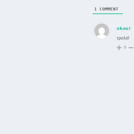
1
COMMENT
nkour
τρελό!
0