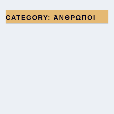
CATEGORY:
ΆΝΘΡΩΠΟΙ
TOMSKA
by
admin
|
Dec 26, 2023
|
Uncategorized
,
Άνθρωποι
,
Αστεία
,