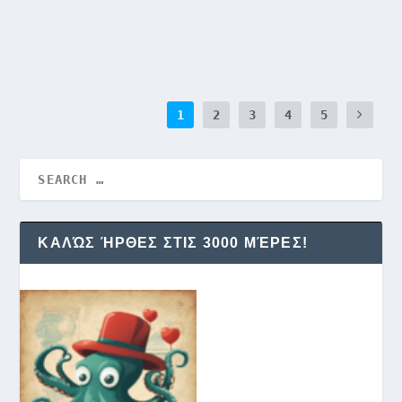
READ MORE
1
2
3
4
5
ΚΑΛΏΣ ΉΡΘΕΣ ΣΤΙΣ 3000 ΜΈΡΕΣ!