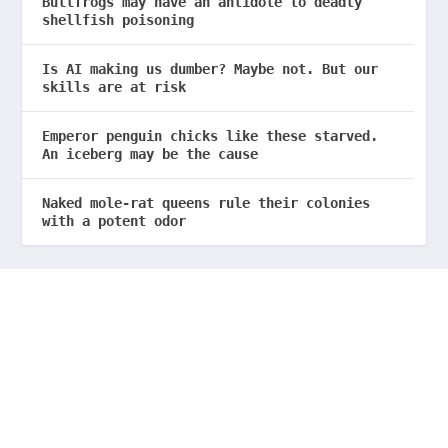
Bullfrogs may have an antidote to deadly
shellfish poisoning
Is AI making us dumber? Maybe not. But our
skills are at risk
Emperor penguin chicks like these starved.
An iceberg may be the cause
Naked mole-rat queens rule their colonies
with a potent odor