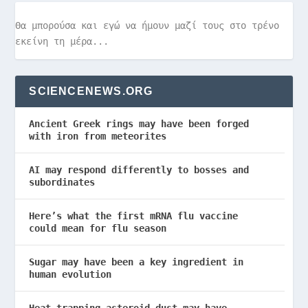
Θα μπορούσα και εγώ να ήμουν μαζί τους στο τρένο
εκείνη τη μέρα...
SCIENCENEWS.ORG
Ancient Greek rings may have been forged
with iron from meteorites
AI may respond differently to bosses and
subordinates
Here’s what the first mRNA flu vaccine
could mean for flu season
Sugar may have been a key ingredient in
human evolution
Heat-trapping asteroid dust may have